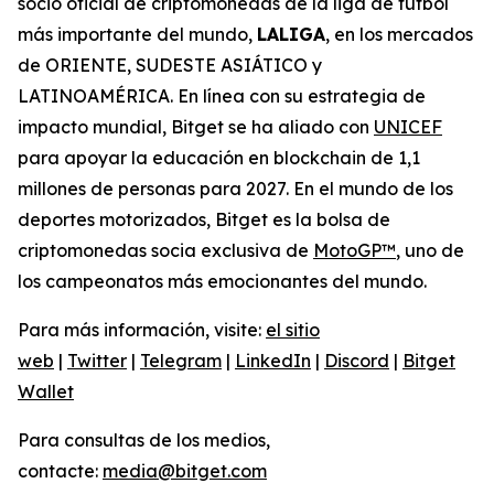
socio oficial de criptomonedas de la liga de fútbol
más importante del mundo,
LALIGA
, en los mercados
de ORIENTE, SUDESTE ASIÁTICO y
LATINOAMÉRICA. En línea con su estrategia de
impacto mundial, Bitget se ha aliado con
UNICEF
para apoyar la educación en blockchain de 1,1
millones de personas para 2027. En el mundo de los
deportes motorizados, Bitget es la bolsa de
criptomonedas socia exclusiva de
MotoGP™
, uno de
los campeonatos más emocionantes del mundo.
Para más información, visite:
el sitio
web
|
Twitter
|
Telegram
|
LinkedIn
|
Discord
|
Bitget
Wallet
Para consultas de los medios,
contacte:
media@bitget.com