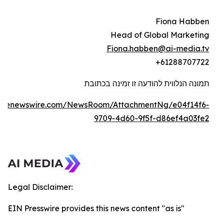
Fiona Habben
Head of Global Marketing
Fiona.habben@ai-media.tv
+61288707722
תמונה הנלווית להודעה זו זמינה בכתובת
lobenewswire.com/NewsRoom/AttachmentNg/e04f14f6-
9709-4d60-9f5f-d86ef4a03fe2
Legal Disclaimer:
EIN Presswire provides this news content "as is"