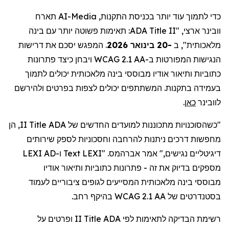
תארח
AI-Media
כדי לתמוך עוד יותר בכניסת התקנות,
: תאימות פשוטה יותר עם בינה
ADA Title II
ארצי, "
וובינר
המפגש יסכם את דרישות
.
-20 בינואר 2026
מלאכותית", ב
הנגישות המפורטות ב-WCAG 2.1 AA ויבחן כיצד פתרונות
כתוביות ותיאור אודיו מבוססי בינה מלאכותית יכולים לתמוך
בעמידה בתקנות. המשתתפים יכולים לצפות בפרטים ולהירשם
.
כאן
לוובינר
II, הן
Title
"כשהסוכנויות מתכוננות למועדים החדשים של ADA
מחפשות דרכים ניתנות להרחבה וחסכוניות לספק שירותים
ו-LEXI AD
Text
. "LEXI
אברהמס
דיגיטליים נגישים," אמר
מספקים בדיוק את זה - פתרונות כתוביות ותיאור אודיו
מבוססי
בינה מלאכותית המסייעים לגופים ציבוריים לעמוד
בסטנדרטים של WCAG 2.1 AA בהיקף רחב.
II ופרטים על
Title
לפי ADA
לתאימות
רשימת הבדיקה