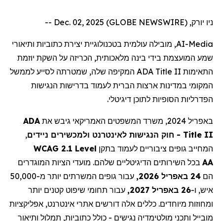
ניו יורק, Dec. 02, 2025 (GLOBE NEWSWIRE) --
, מובילה עולמית בטכנולוגיית יצירת כתוביות ותיאורי
AI-Media
שמע המועצמת בידי בינה מלאכותית, הכריזה על השקת יוזמת
המקיפה שלה, שמטרתה לסייע לממשל
ADA Title II
התאימות
המקומי במדינות ארצות הברית לעמוד בדרישות הנגישות
הפדרליות הסופיות לתוכן דיגיטלי.
ADA
באפריל 2024, משרד המשפטים האמריקאי גיבש את
,
- חוק הנגישות לאינטרנט ולמכשירים ניידים
Title II
WCAG 2.1 Level
המחייב גופים ציבוריים לעמוד בתקן
בכל השירותים הדיגיטליים שלהם. מועדי הציות המוגדרים
AA
הם
24 באפריל 2026,
עבור גופים המשרתים יותר מ-50,000
איש, ו-
26 באפריל 2027,
עבור תחומי שיפוט קטנים יותר
ומחוזות מיוחדים. כללים אלה דורשים אתרי אינטרנט, אפליקציות
מובייל ותכני מולטימדיה נגישים - כולל כתוביות, תמלול ותיאור