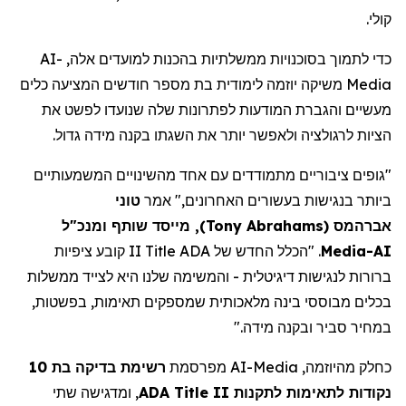
קולי.
AI-
כדי לתמוך בסוכנויות ממשלתיות בהכנות למועדים אלה,
משיקה יוזמה לימודית בת מספר חודשים המציעה כלים
Media
מעשיים והגברת המודעות לפתרונות שלה שנועדו לפשט את
הציות לרגולציה ולאפשר יותר את השגתו בקנה מידה גדול.
"גופים ציבוריים מתמודדים עם אחד מהשינויים המשמעותיים
ביותר בנגישות בעשורים האחרונים," אמר
טוני
, מייסד שותף ומנכ"ל
)
Tony Abrahams
(
אברהמס
II קובע ציפיות
Title
. "הכלל החדש של ADA
Media
AI-
ברורות לנגישות דיגיטלית - והמשימה שלנו היא לצייד ממשלות
בכלים מבוססי בינה מלאכותית שמספקים
תאימות,
בפשטות,
במחיר סביר ובקנה מידה."
רשימת בדיקה בת 10
מפרסמת
AI-Media
כחלק מהיוזמה,
, ומדגישה שתי
ADA Title II
נקודות לתאימות לתקנות