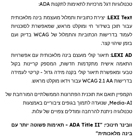
:
ADA
טכנולוגיות דגל מרכזיות לתאימות לתקנות
מלאכותית
בינה
מועצמת
ותמלול
כתוביות
יצירת
:
LEXI Text
לסוכנויות
שמאפשרת
,
מראש
ומוקלט
חי
בשידור
תוכן
עבור
ועם
בדיוק
WCAG
של
והתמלול
הכתוביות
בדרישות
לעמוד
.
קצר
שיהוי
בזמן
אפשרויות
עם
מלאכותית
בינה
מועצם
קולי
תיאור
:
LEXI AD
בקול
קריינות
המספק
,
חדשות
מתקדמות
אישית
התאמה
לעמידה
קריטי
-
גדול
מידה
בקנה
קולי
תיאור
ומאפשרת
טבעי
.
מראש
מוקלט
וידאו
עבור
WCAG 2.1 AA
בדרישות
הקמפיין תואם את תוכנית הפתרונות הממשלתיים המורחבת של
, שנועדה לתמוך בגופים ציבוריים באמצעות
Media
AI-
טכנולוגיה ניתנת להרחבה ומודלים צפויים של עלות.
- תאימות פשוטה יותר עם
ADA Title II
חינוכי: "
וובינר
בינה מלאכותית"