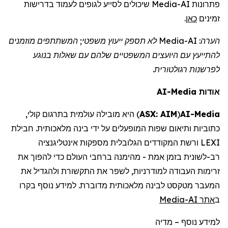
שיכולים לסייע לגופים לעמוד בדרישות
Media
פתרונות AI-
.
כאן
זמינים
לא תספק ייעוץ משפטי; המשתתפים מוזמנים
Media
הערה: AI-
להתייעץ עם
היועצים המשפטיים
שלהם עם שאלות בנוגע
לפרשנות רגולטורית.
AI-Media
אודות
היא מובילה עולמית בתרגום קולי,
)
ASX: AIM
(
AI-
Media
כתוביות ותיאום שפות המופעלים על ידי בינה מלאכותית. חבילת
LEXI ורשת המקודדים הגלובלית מספקות אינטליגנציה
רב-לשונית בזמן אמת - מהימנה ברחבי העולם כדי להפוך את
זרימות העבודה למודרניות, לשפר את התקשורת ולהגדיל את
המעבר מטקסט לבינה מלאכותית מדוברת. למידע נוסף
בקרו
Media
אתר AI-
ב
מדיה
–
למידע נוסף