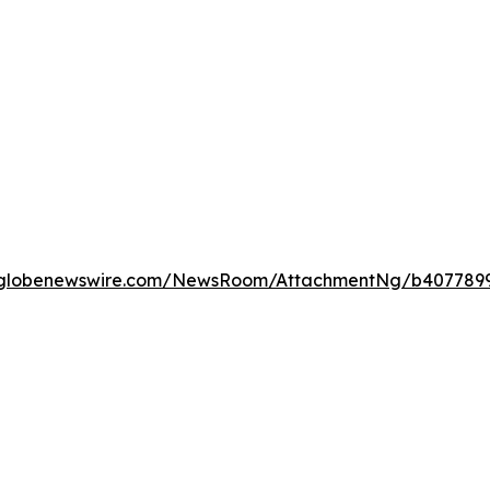
.globenewswire.com/NewsRoom/AttachmentNg/b407789