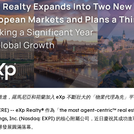
全球願景推進，羅馬尼亞和荷蘭加入 eXp 不斷壯大的「物業代理為先
 -- eXp Realty® 作為「the most agent-centric™ real
ings, Inc. (Nasdaq: EXPI) 的核心附屬公司，近
球發展圓滿落幕。