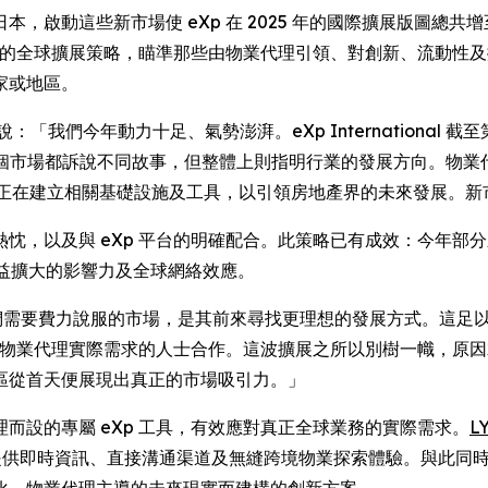
，啟動這些新市場使 eXp 在 2025 年的國際擴展版圖總
精準的全球擴展策略，瞄準那些由物業代理引領、對創新、流動性及
家或地區。
ix Bravo 說：「我們今年動力十足、氣勢澎湃。eXp Internatio
個市場都訴說不同故事，但整體上則指明行業的發展方向。物業
 正在建立相關基礎設施及工具，以引領房地產界的未來發展。
，以及與 eXp 平台的明確配合。此策略已有成效：今年部分新市
p 日益擴大的影響力及全球網絡效應。
並非我們需要費力說服的市場，是其前來尋找更理想的發展方式。這
配合物業代理實際需求的人士合作。這波擴展之所以別樹一幟，原
區從首天便展現出真正的市場吸引力。」
而設的專屬 eXp 工具，有效應對真正全球業務的實際需求。
L
提供即時資訊、直接溝通渠道及無縫跨境物業探索體驗。與此同時
化、物業代理主導的未來現實而建構的創新方案。