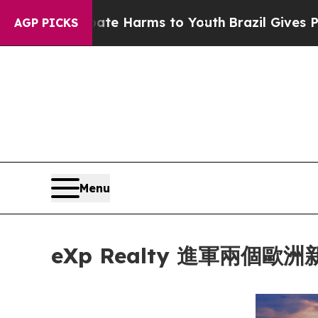
to Abate Harms to Youth
Brazil Gives Parents Soc
AGP PICKS
Menu
eXp Realty 進軍兩