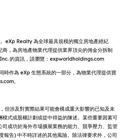
es 的控股公司。eXp Realty 為全球最具規模的獨立房地產經紀
核心的經紀商，為房地產物業代理提供業界頂尖的佣金分拆制
的資訊，請瀏覽：expworldholdings.com
的品牌。同時作為 eXp 生態系統的一部分，為物業代理提供寶
.com。
期，但涉及對實際結果可能會構成重大影響的已知及未
酬模式或股權計劃或從中得益的陳述。某些重要因素可
公司成功於海外市場擴展業務的能力、競爭壓力、監管
的年度報告) 中不時詳述的其他風險。除法律要求外，公司