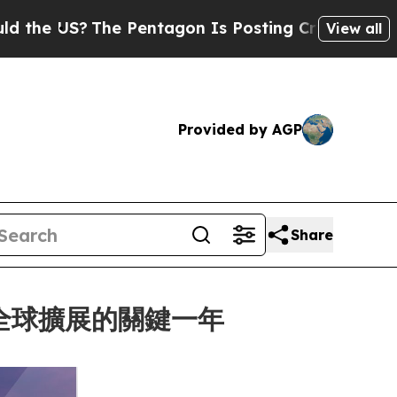
The Pentagon Is Posting Cryptic Biblical Messa
View all
Provided by AGP
Share
就全球擴展的關鍵一年