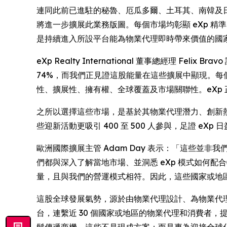
連同此前已進駐的秘魯、厄瓜多爾、土耳其、南韓及日本
將進一步擴展此業務版圖。每個市場均彰顯 eXp 
是持續進入所設平台能為物業代理即時帶來價值的國
eXp Realty International 董事總經理 Fel
74%，而我們正見證這股能量在這些擴展中顯現。每
性、擴展性、擁有權、全球覆蓋及市場關聯性。eXp
之所以選擇這些市場，是基於其物業代理潛力、創新熱忱
些迎新活動更吸引 400 至 500 人參與，足證 eX
歐洲國際擴展主管 Adam Day 表示：「這些
們都與深入了解當地市場、並洞悉 eXp 模式如何
量，且與我們的營運模式相符。因此，這些國家或地
這股全球發展氣勢，源於由物業代理設計、為物業代理
台，連繫近 30 個國家或地區的物業代理和消費者，
鬆傳遞商機。這些不是現成方案；而是專為迎接全球