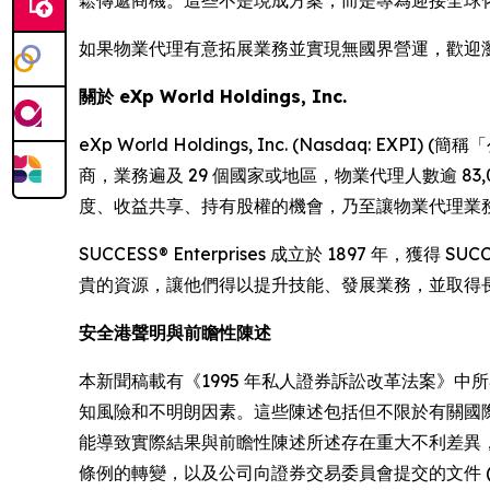
如果物業代理有意拓展業務並實現無國界營運，歡迎
關於 eXp World Holdings, Inc.
eXp World Holdings, Inc. (Nasdaq: EXP
商，業務遍及 29 個國家或地區，物業代理人數逾 83
度、收益共享、持有股權的機會，乃至讓物業代理業務茁壯發展的環
SUCCESS® Enterprises 成立於 1897
貴的資源，讓他們得以提升技能、發展業務，並取得長遠的成
安全港聲明與前瞻性陳述
本新聞稿載有《1995 年私人證券訴訟改革法案》
知風險和不明朗因素。這些陳述包括但不限於有關國
能導致實際結果與前瞻性陳述所述存在重大不利差異
條例的轉變，以及公司向證券交易委員會提交的文件 (包