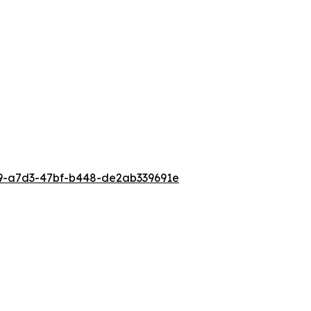
9-a7d3-47bf-b448-de2ab339691e