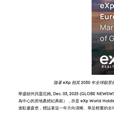
隨著 eXp 朝其 2030 年
華盛頓州貝靈厄姆, Dec. 03, 2025 (GLOBE NEWSWIRE)
為中心的房地產經紀典範），亦是 eXp World Hold
進駐盧森堡，標誌著這一年方向清晰、舉足輕重的全