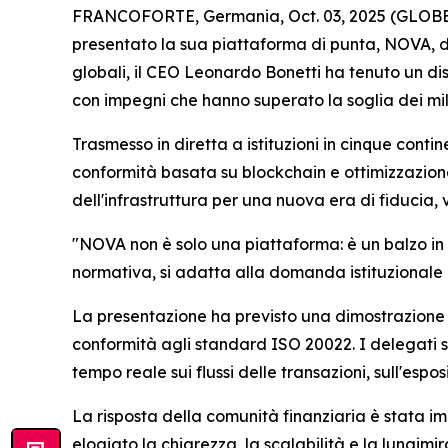
FRANCOFORTE, Germania, Oct. 03, 2025 (GLOBE NE
presentato la sua piattaforma di punta, NOVA, d
globali, il CEO Leonardo Bonetti ha tenuto un dis
con impegni che hanno superato la soglia dei mili
Trasmesso in diretta a istituzioni in cinque conti
conformità basata su blockchain e ottimizzazione 
dell'infrastruttura per una nuova era di fiducia,
"NOVA non è solo una piattaforma: è un balzo in 
normativa, si adatta alla domanda istituzionale e
La presentazione ha previsto una dimostrazione d
conformità agli standard ISO 20022. I delegati so
tempo reale sui flussi delle transazioni, sull'espos
La risposta della comunità finanziaria è stata imm
elogiato la chiarezza, la scalabilità e la lungim