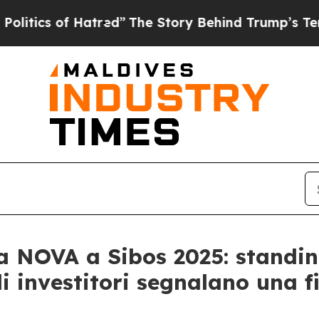
cs of Hatred”
The Story Behind Trump’s Terrible
ia NOVA a Sibos 2025: standi
li investitori segnalano una f