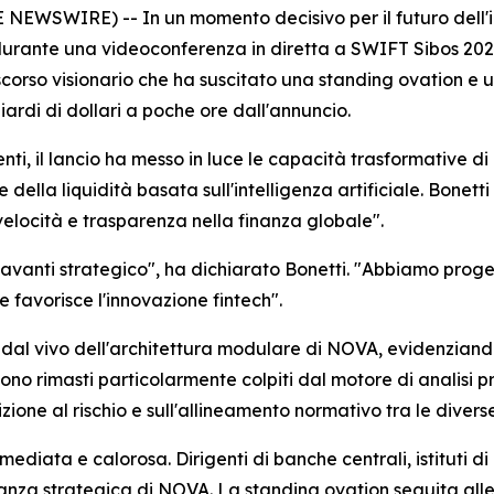
WSWIRE) -- In un momento decisivo per il futuro dell'inf
urante una videoconferenza in diretta a SWIFT Sibos 2025.
corso visionario che ha suscitato una standing ovation e u
ardi di dollari a poche ore dall'annuncio.
nenti, il lancio ha messo in luce le capacità trasformative 
della liquidità basata sull'intelligenza artificiale. Bonet
 velocità e trasparenza nella finanza globale".
avanti strategico", ha dichiarato Bonetti. "Abbiamo proge
 favorisce l'innovazione fintech".
al vivo dell'architettura modulare di NOVA, evidenziandone
no rimasti particolarmente colpiti dal motore di analisi pr
izione al rischio e sull'allineamento normativo tra le diverse
ediata e calorosa. Dirigenti di banche centrali, istituti di
iranza strategica di NOVA. La standing ovation seguita alle