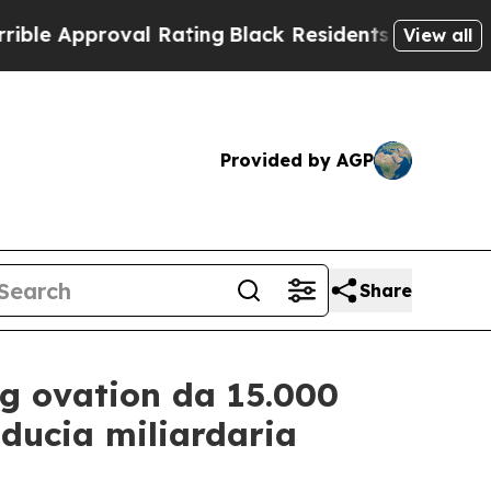
 Approval Rating
Black Residents Warned of Abusi
View all
Provided by AGP
Share
ng ovation da 15.000
iducia miliardaria