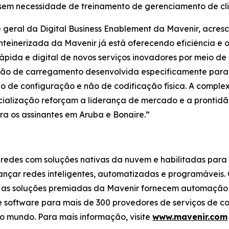
 sem necessidade de treinamento de gerenciamento de cli
e geral da Digital Business Enablement da Mavenir, acres
einerizada da Mavenir já está oferecendo eficiência e 
rápida e digital de novos serviços inovadores por meio de 
ão de carregamento desenvolvida especificamente para
 de configuração e não de codificação física. A complex
alização reforçam a liderança de mercado e a prontidã
ara os assinantes em Aruba e Bonaire.”
 redes com soluções nativas da nuvem e habilitadas para
lcançar redes inteligentes, automatizadas e programávei
r, as soluções premiadas da Mavenir fornecem automação
software para mais de 300 provedores de serviços de c
o mundo. Para mais informação, visite
www.mavenir.com