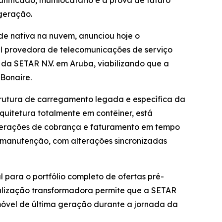
ificado, multilocatário e à prova de futuro
 geração.
e nativa na nuvem, anunciou hoje o
l provedora de telecomunicações de serviço
da SETAR N.V. em Aruba, viabilizando que a
Bonaire.
estrutura de carregamento legada e específica da
quitetura totalmente em contêiner, está
operações de cobrança e faturamento em tempo
 manutenção, com alterações sincronizadas
 para o portfólio completo de ofertas pré-
alização transformadora permite que a SETAR
 móvel de última geração durante a jornada da