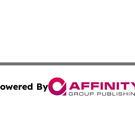
owered By
ubmit Press Release
Terms & Conditions
Copyright/DMCA
Inc. dba Affinity Group Publishing & Maldives Industry Tim