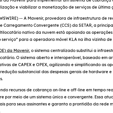
al da Mavenir para implementar um sistema de cobrança un
lização e viabilizar a monetização de serviços de última
WIRE) -- A Mavenir, provedora de infraestrutura de red
e Carregamento Convergente (CCS) da SETAR, a principa
tilocatário nativo da nuvem está apoiando as operações 
erviço” para a operadora móvel KLA na ilha vizinha de 
DE) da Mavenir
, o sistema centralizado substitui a infra
ocatário. O sistema aberto e interoperável, baseado em ar
ativas de CAPEX e OPEX, agilizando e simplificando as 
 redução substancial das despesas gerais de hardware e
s.
do recursos de cobrança on-line e off-line em tempo real
e por meio de um sistema único e convergente. Essa atu
tais para seus assinantes e garanta a prontidão da rede
.