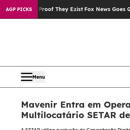
rs no Proof They Exist
Fox News Goes Quiet as '
AGP PICKS
Menu
Mavenir Entra em Oper
Multilocatário SETAR d