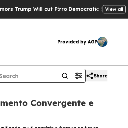
p Will cut Pirro
Democratic Socialists of Ameri
View all
Provided by AGP
Share
amento Convergente e