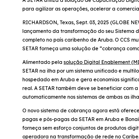
A SETAR utiliza a solução de Capacitação Digit
para agilizar as operações, acelerar a comercia
RICHARDSON, Texas, Sept. 03, 2025 (GLOBE NEWS
lançamento da transformação do seu Sistema d
completo no país caribenho de Aruba. O CCS mul
SETAR forneça uma solução de “cobrança como s
Alimentado pela
solução Digital Enablement (M
SETAR na ilha por um sistema unificado e multil
hospedado em Aruba e gera economias signific
real. A SETAR também deve se beneficiar com a
automaticamente nos sistemas de ambas as ilha
O novo sistema de cobrança agora está oferecen
pagas e pós-pagas da SETAR em Aruba e Bonair
forneça sem esforço conjuntos de produtos digi
operadora na transformação de rede no Caribe