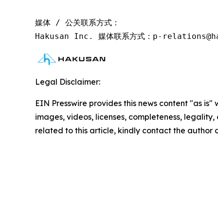
媒体 / 公关联系方式：

Hakusan Inc. 媒体联系方式：p-relations@ha
Legal Disclaimer:
EIN Presswire provides this news content "as is" 
images, videos, licenses, completeness, legality, o
related to this article, kindly contact the author