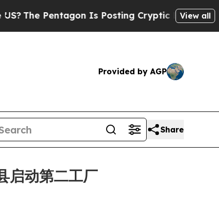
tagon Is Posting Cryptic Biblical Messages on S
View all
Provided by AGP
Share
石川县启动第二工厂